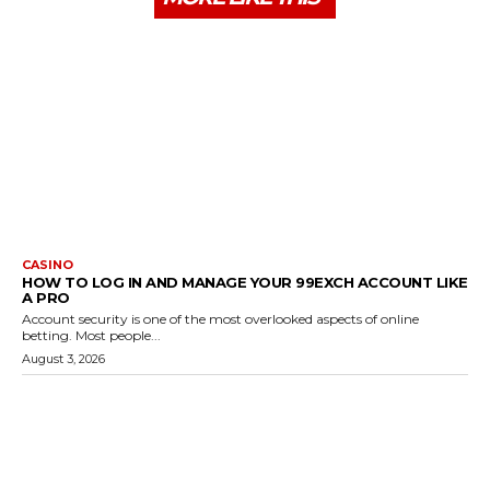
CASINO
HOW TO LOG IN AND MANAGE YOUR 99EXCH ACCOUNT LIKE
A PRO
Account security is one of the most overlooked aspects of online
betting. Most people...
August 3, 2026