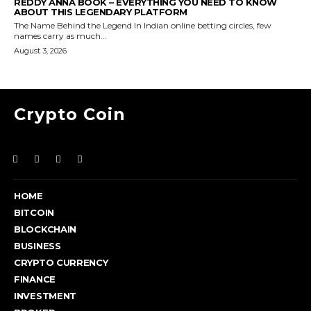
REDDY ANNA BOOK – EVERYTHING YOU NEED TO KNOW
ABOUT THIS LEGENDARY PLATFORM
The Name Behind the Legend In Indian online betting circles, few
names carry as much...
August 3, 2026
Crypto Coin
HOME
BITCOIN
BLOCKCHAIN
BUSINESS
CRYPTO CURRENCY
FINANCE
INVESTMENT