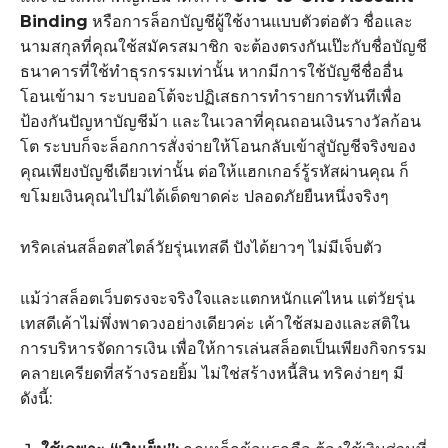
Binding
หรือการล็อกบัญชีผู้ใช้งานแบบตัวต่อตัว ชื่อและ
นามสกุลที่คุณใช้สมัครสมาชิก จะต้องตรงกันเป๊ะกับชื่อบัญชี
ธนาคารที่ใช้ทำธุรกรรมเท่านั้น หากมีการใช้บัญชีชื่ออื่น
โอนเข้ามา ระบบออโต้จะปฏิเสธการทำรายการทันทีเพื่อ
ป้องกันปัญหาบัญชีม้า และในเวลาที่คุณถอนเงินรางวัลก้อน
โต ระบบก็จะล็อกการสั่งจ่ายให้โอนกลับเข้าสู่บัญชีจริงของ
คุณเพียงบัญชีเดียวเท่านั้น ต่อให้แฮกเกอร์รู้รหัสผ่านคุณ ก็
ขโมยเงินคุณไปไม่ได้เด็ดขาดค่ะ ปลอดภัยยืนหนึ่งจริงๆ
ทริคเล่นสล็อตสไตล์วัยรุ่นเทสดี ปังได้ยาวๆ ไม่มีเจ็บตัว
แม้ว่าสล็อตเว็บตรงจะจริงใจและแตกหนักแค่ไหน แต่วัยรุ่น
เทสดีเค้าไม่พึ่งพาดวงอย่างเดียวค่ะ เค้าใช้สมองและสติใน
การบริหารจัดการเงิน เพื่อให้การเล่นสล็อตเป็นเพียงกิจกรรม
คลายเครียดที่สร้างรอยยิ้ม ไม่ใช่สร้างหนี้สิน ทริคง่ายๆ มี
ดังนี้: