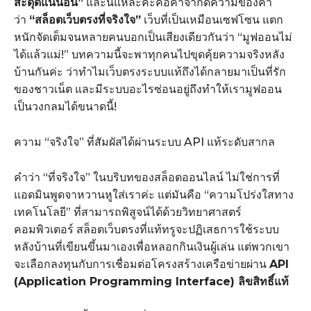
สะดุดแน่นอน”
และนี่แหละค่ะคือคำจำกัดความของคำ
ว่า
“สล็อตเว็บตรงที่จริงใจ”
เว็บที่เป็นเหมือนเซฟโซน แตก
หนักจัดเต็มจนหลายคนบอกเป็นเสียงเดียวกันว่า “มูฟออนไม่
ได้แล้วแม่!” บทความนี้จะพาทุกคนไปขุดคุ้ยความจริงหลัง
บ้านกันค่ะ ว่าทำไมเว็บตรงระบบแท้ถึงได้กลายมาเป็นที่รัก
ของชาวเน็ต และมีระบบอะไรซ่อนอยู่ถึงทำให้เรามูฟออน
เป็นวงกลมได้ขนาดนี้!
ความ “จริงใจ” ที่สัมผัสได้ผ่านระบบ API แท้ระดับสากล
คำว่า “ที่จริงใจ” ในบริบทของสล็อตออนไลน์ ไม่ใช่การที่
แอดมินพูดจาหวานหูใส่เราค่ะ แต่มันคือ “ความโปร่งใสทาง
เทคโนโลยี” ที่สามารถพิสูจน์ได้ด้วยวิทยาศาสตร์
คอมพิวเตอร์ สล็อตเว็บตรงที่แท้ทรูจะปฏิเสธการใช้ระบบ
หลังบ้านที่เขียนขึ้นมาเองเพื่อหลอกกินเงินผู้เล่น แต่พวกเขา
จะเลือกลงทุนกับการเชื่อมต่อโครงสร้างเครือข่ายผ่าน
API
(Application Programming Interface) ลิขสิทธิ์แท้