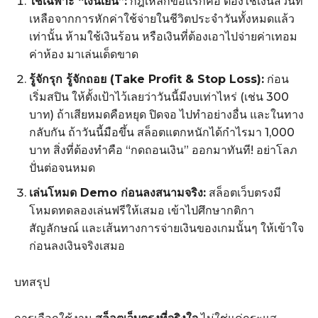
ใช้เฉพาะ “เงินเย็น”:
กฎเหล็กข้อแรกคือ ต้องใช้เงินส่วนที่
เหลือจากการหักค่าใช้จ่ายในชีวิตประจำวันทั้งหมดแล้ว
เท่านั้น ห้ามใช้เงินร้อน หรือเงินที่ต้องเอาไปจ่ายค่าเทอม
ค่าห้อง มาเล่นเด็ดขาด
รู้จักรุก รู้จักถอย (Take Profit & Stop Loss):
ก่อน
เริ่มสปิน ให้ตั้งเป้าไว้เลยว่าวันนี้มีงบเท่าไหร่ (เช่น 300
บาท) ถ้าเสียหมดคือหยุด ปิดจอ ไปทำอย่างอื่น และในทาง
กลับกัน ถ้าวันนี้มือขึ้น สล็อตแตกหนักได้กำไรมา 1,000
บาท สิ่งที่ต้องทำคือ “กดถอนเงิน” ออกมาทันที! อย่าโลภ
ปั่นต่อจนหมด
เล่นโหมด Demo ก่อนลงสนามจริง:
สล็อตเว็บตรงมี
โหมดทดลองเล่นฟรีให้เสมอ เข้าไปศึกษากติกา
สัญลักษณ์ และเส้นทางการจ่ายเงินของเกมนั้นๆ ให้เข้าใจ
ก่อนลงเงินจริงเสมอ
บทสรุป