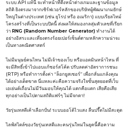
ระบบ API แท้นี้ จะทำหน้าที่ดึงหน้าต่างเกมและฐานข้อมูล
สถิติ ยิงตรงมาจากเซิร์ฟเวอร์หลักของบริษัทผู้พัฒนาเกมยักษ์
ใหญ่ในต่างประเทศ (เช่น ยุโรป หรือ อเมริกา) แบบเรียลไทม์
โครงสร้างที่เป็นระบบปิดนี้ ส่งผลให้สมองกลสุ่มตัวเลขที่เรียก
ว่า
RNG (Random Number Generator)
ทำงานได้
อย่างอิสระและเที่ยงตรงร้อยเปอร์เซ็นต์ตามหลักความน่าจะ
เป็นทางคณิตศาสตร์
ไม่มีมนุษย์คนไหน ไม่มีเจ้าของเว็บ หรือแอดมินหน้าไหน ที่
จะมีสิทธิ์เข้าไปแอบแก้ซอร์สโค้ด ปรับลดค่าอัตราการชนะ
(RTP) หรือทำการตั้งค่า “ล็อกยูสเซอร์” เพื่อกลั่นแกล้งคุณ
ได้อย่างเด็ดขาด นี่แหละค่ะคือความจริงใจขั้นสุดยอดที่เว็บ
เอเย่นต์เถื่อนไม่มีวันมอบให้คุณได้ แตกคือแตก เสียคือเสีย
ทุกอย่างเป็นไปตามสถิติแฟร์ๆ ไม่มีจกตา!
วัยรุ่นเทสดีเค้าเลือกปั่น! ระบบออโต้ไวแสง ลื่นปรื๊ดไม่มีสะดุด
ไลฟ์สไตล์ของวัยรุ่นเทสดีและคนรุ่นใหม่ในยุคนี้คือความ